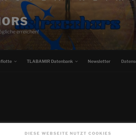
HORS
gliche erreichen!
flotte
TLABAMIR Datenbank
Newsletter
Datens
DIESE WEBSEITE NUTZT COOKIES