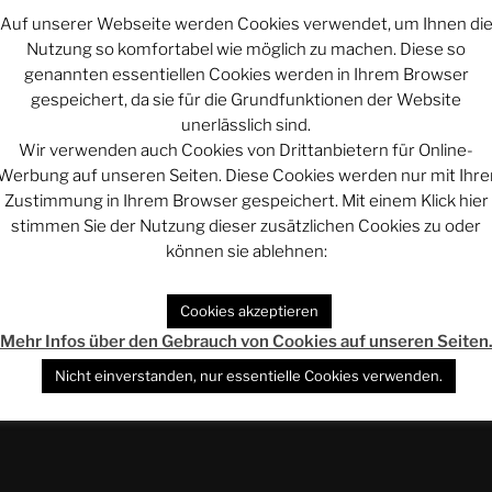
rung“
Auf unserer Webseite werden Cookies verwendet, um Ihnen di
Nutzung so komfortabel wie möglich zu machen. Diese so
ro
genannten essentiellen Cookies werden in Ihrem Browser
ier klicken, um den Inhalt von impressum.phan.pro anzuzeige
gespeichert, da sie für die Grundfunktionen der Website
unerlässlich sind.
Wir verwenden auch Cookies von Drittanbietern für Online-
Inhalt von impressum.phan.pro immer anzeigen
Werbung auf unseren Seiten. Diese Cookies werden nur mit Ihre
Zustimmung in Ihrem Browser gespeichert. Mit einem Klick hier
stimmen Sie der Nutzung dieser zusätzlichen Cookies zu oder
können sie ablehnen:
„PHAN.PRO Datenschutzerklä
Cookies akzeptieren
Mehr Infos über den Gebrauch von Cookies auf unseren Seiten
Nicht einverstanden, nur essentielle Cookies verwenden.