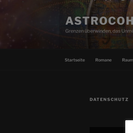
Zum
Inhalt
ASTROCO
springen
Grenzen überwinden, das Unmö
Startseite
Romane
Raum
DATENSCHUTZ
„PHAN.PRO