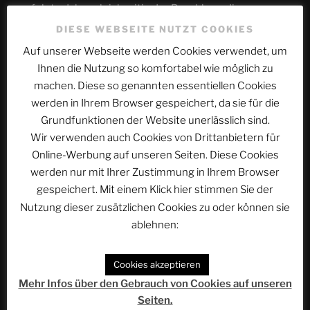
erfolgte daher gleichzeitig der Beschluss, diese neue
Raumflotte
STAR COMMAND
zu nennen. Innerhalb der
DIESE WEBSEITE NUTZT COOKIES
ersten sechs Jahre wurde ein Kontingent von
Auf unserer Webseite werden Cookies verwendet, um
Raumschiffen aufgebaut, die fast ausschließlich der so
Ihnen die Nutzung so komfortabel wie möglich zu
genannten „RF-Klasse“ zugehörig waren. Gleichzeitig
machen. Diese so genannten essentiellen Cookies
wurden mehrere Raumstationen und Bodenstationen
werden in Ihrem Browser gespeichert, da sie für die
entweder in Betrieb genommen oder bereits in Betrieb
Grundfunktionen der Website unerlässlich sind.
befindliche Bodenstationen von der Organisation
Wir verwenden auch Cookies von Drittanbietern für
übernommen. Besonders herauszustellen ist hier die
Online-Werbung auf unseren Seiten. Diese Cookies
BASIS 1 auf der Erde und die BASIS ATLANTIS, die
werden nur mit Ihrer Zustimmung in Ihrem Browser
während ihrer Bauphase mit dem Kürzel BWGT
gespeichert. Mit einem Klick hier stimmen Sie der
bezeichnet wurde.
Nutzung dieser zusätzlichen Cookies zu oder können sie
Die erste Phase von STAR COMMAND dauerte von
ablehnen:
3008 GZ bis zum Jahr 3025 GZ. In diesem Jahr, das den
Friedensschluss der “Unversöhnlichen” sah, sollte die
Cookies akzeptieren
Flotte neu strukturiert werden. Damit begann die so
Mehr Infos über den Gebrauch von Cookies auf unseren
genannte zweite Phase. Mehrere Raumschiffprojekte
Seiten.
wurden angestoßen, unter anderem die