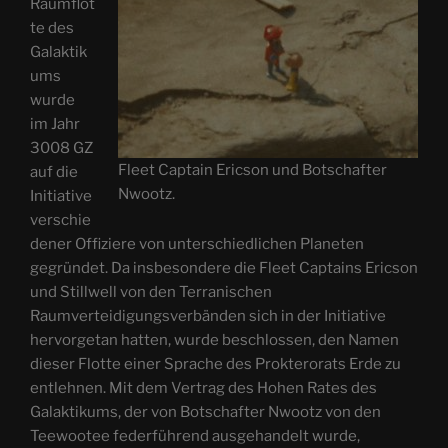
Raumflot
te des
Galaktik
ums
wurde
im Jahr
3008 GZ
Fleet Captain Ericson und Botschafter
auf die
Nwootz.
Initiative
verschie
dener Offiziere von unterschiedlichen Planeten
gegründet. Da insbesondere die Fleet Captains Ericson
und Stillwell von den Terranischen
Raumverteidigungsverbänden sich in der Initiative
hervorgetan hatten, wurde beschlossen, den Namen
dieser Flotte einer Sprache des Prokterorats Erde zu
entlehnen. Mit dem Vertrag des Hohen Rates des
Galaktikums, der von Botschafter Nwootz von den
Teewootee federführend ausgehandelt wurde,