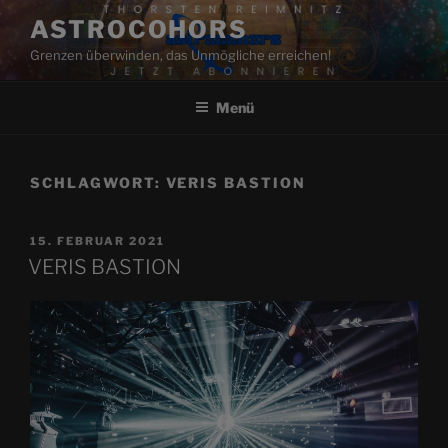
Zum
ASTROCOHORS
Inhalt
Grenzen überwinden, das Unmögliche erreichen!
springen
Menü
SCHLAGWORT:
VERIS BASTION
VERÖFFENTLICHT
15. FEBRUAR 2021
AM
VERIS BASTION