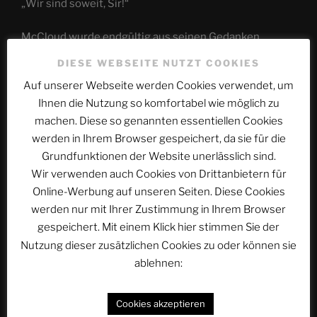
„Wir sind soweit, Sir!“
McCloud wurde endgültig aus seinen Gedanken
gerissen. „Alles vorbereitet?“, wollte er wissen.
DIESE WEBSEITE NUTZT COOKIES
Auf unserer Webseite werden Cookies verwendet, um
„Die BASTION kann senden. Wir haben auch die letzten
Tage immer wieder Probesendungen gemacht. Es hat
Ihnen die Nutzung so komfortabel wie möglich zu
funktioniert“, erklärte der Techniker, der McCloud
machen. Diese so genannten essentiellen Cookies
gerade angesprochen hatte. Der Admiral erinnerte
werden in Ihrem Browser gespeichert, da sie für die
sich, dass jener sich mit „Kraftheinz“ vorgestellt hatte.
Grundfunktionen der Website unerlässlich sind.
McCloud hatte das für einen Scherz gehalten, aber es
Wir verwenden auch Cookies von Drittanbietern für
war wohl so. Petty Officer Tomy Kraftheinz.
Online-Werbung auf unseren Seiten. Diese Cookies
werden nur mit Ihrer Zustimmung in Ihrem Browser
„Und die zugehörigen Abteilungen?“
gespeichert. Mit einem Klick hier stimmen Sie der
Nutzung dieser zusätzlichen Cookies zu oder können sie
„Confetticheck A-OKAY“, kam es zurück. McCloud
ablehnen:
verzog das Gesicht. Das war irgendsoein Militärdings,
der „Confetticheck“. Aber Hauptsache, alles lief. „Der
Cookies akzeptieren
Nachrichtensender 5014R hat seine Stationen