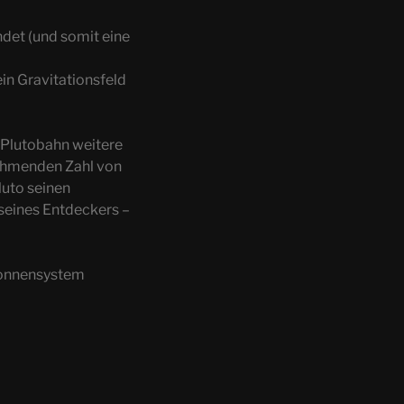
ndet (und somit eine
ein Gravitationsfeld
 Plutobahn weitere
nehmenden Zahl von
luto seinen
 seines Entdeckers –
Sonnensystem