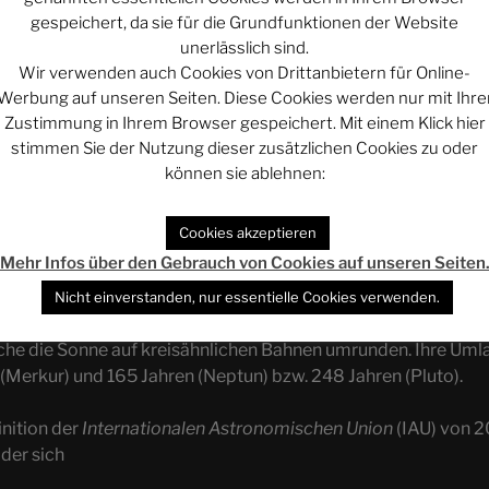
gespeichert, da sie für die Grundfunktionen der Website
unerlässlich sind.
Wir verwenden auch Cookies von Drittanbietern für Online-
Werbung auf unseren Seiten. Diese Cookies werden nur mit Ihre
Zustimmung in Ihrem Browser gespeichert. Mit einem Klick hier
stimmen Sie der Nutzung dieser zusätzlichen Cookies zu oder
können sie ablehnen:
Cookies akzeptieren
Mehr Infos über den Gebrauch von Cookies auf unseren Seiten
Nicht einverstanden, nur essentielle Cookies verwenden.
 traditioneller Sicht einer der acht oder neun großen Himmels
he die Sonne auf kreisähnlichen Bahnen umrunden. Ihre Umla
Merkur) und 165 Jahren (Neptun) bzw. 248 Jahren (Pluto).
nition der
Internationalen Astronomischen Union
(IAU) von 2
der sich