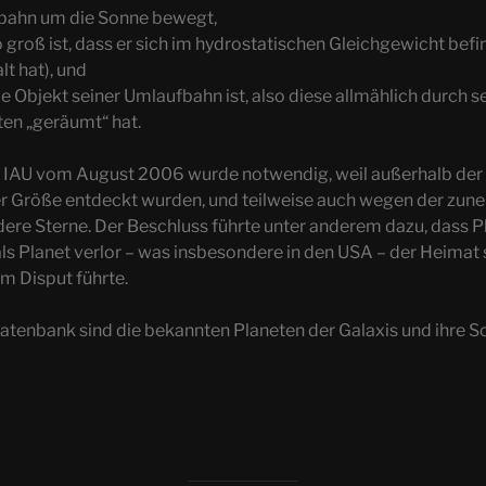
ufbahn um die Sonne bewegt,
 groß ist, dass er sich im hydrostatischen Gleichgewicht befi
t hat), und
e Objekt seiner Umlaufbahn ist, also diese allmählich durch s
en „geräumt“ hat.
er IAU vom August 2006 wurde notwendig, weil außerhalb der
er Größe entdeckt wurden, und teilweise auch wegen der zu
re Sterne. Der Beschluss führte unter anderem dazu, dass P
ls Planet verlor – was insbesondere in den USA – der Heimat
em Disput führte.
tenbank sind die bekannten Planeten der Galaxis und ihre 