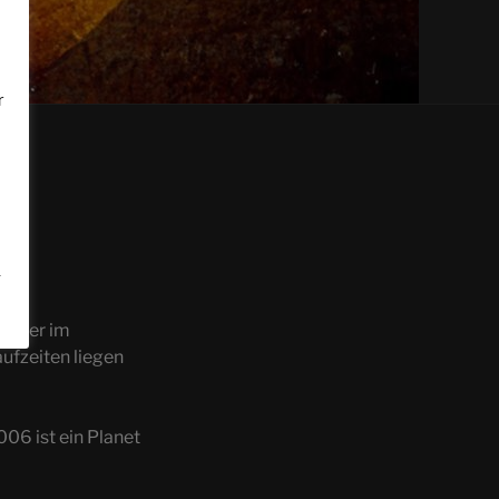
r
.
körper im
ufzeiten liegen
006 ist ein Planet