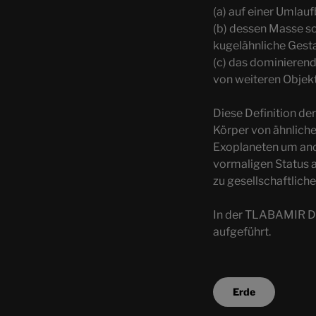
(a) auf einer Umla
(b) dessen Masse so
kugelähnliche Gestal
(c) das dominierend
von weiteren Objekt
Diese Definition d
Körper von ähnlich
Exoplaneten um ande
vormaligen Status a
zu gesellschaftlich
In der TLABAMIR Da
aufgeführt.
Erde