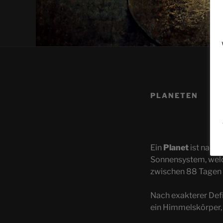
PLANETEN
Ein
Planet
ist nach
Sonnensystem, welc
zwischen 88 Tagen (
Nach exakterer Defi
ein Himmelskörper, 